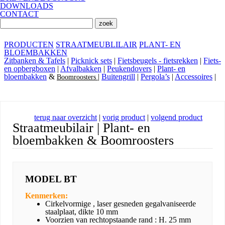
DOWNLOADS
CONTACT
PRODUCTEN
STRAATMEUBLILAIR
PLANT- EN
BLOEMBAKKEN
Zitbanken & Tafels
|
Picknick sets
|
Fietsbeugels - fietsrekken
|
Fiets-
en opbergboxen
|
Afvalbakken
|
Peukendovers
|
Plant- en
bloembakken
&
|
Buitengrill
|
Pergola’s
|
Accessoires
|
Boomroosters
terug naar overzicht
|
vorig product
|
volgend product
Straatmeubilair | Plant- en
bloembakken & Boomroosters
MODEL BT
Kenmerken:
Cirkelvormige , laser gesneden gegalvaniseerde
staalplaat, dikte 10 mm
Voorzien van rechtopstaande rand : H. 25 mm