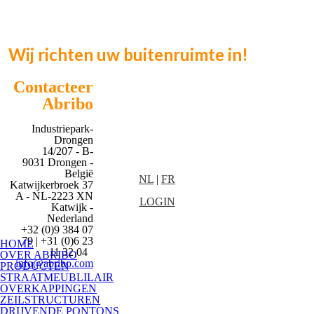
Wij richten uw buitenruimte in!
Contacteer
Abribo
Industriepark-
Drongen
14/207 - B-
9031 Drongen -
België
NL
|
FR
Katwijkerbroek 37
A - NL-2223 XN
LOGIN
Katwijk -
Nederland
+32 (0)9 384 07
79 | +31 (0)6 23
HOME
11 32 04
OVER ABRIBO
info@abribo.com
PRODUCTEN
STRAATMEUBLILAIR
OVERKAPPINGEN
ZEILSTRUCTUREN
DRIJVENDE PONTONS