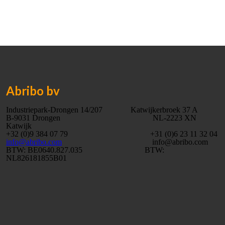
Abribo bv
Industriepark-Drongen 14/207 Katwijkerbroek 37 A
B-9031 Drongen NL-2223 XN
Katwijk
+32 (0)9 384 07 79 +31 (0)6 23 11 32 04
info@abribo.com
info@abribo.com
BTW: BE0640.827.035 BTW:
NL826181855B01