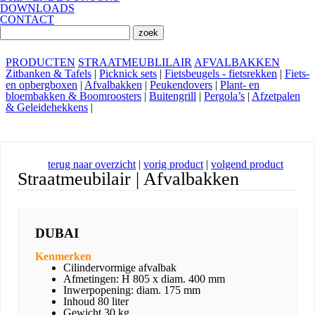
DOWNLOADS
CONTACT
PRODUCTEN
STRAATMEUBLILAIR
AFVALBAKKEN
Zitbanken & Tafels
|
Picknick sets
|
Fietsbeugels - fietsrekken
|
Fiets-
en opbergboxen
|
Afvalbakken
|
Peukendovers
|
Plant- en
bloembakken & Boomroosters
|
Buitengrill
|
Pergola’s
|
Afzetpalen
& Geleidehekkens
|
terug naar overzicht
|
vorig product
|
volgend product
Straatmeubilair | Afvalbakken
DUBAI
Kenmerken
Cilindervormige afvalbak
Afmetingen: H 805 x diam. 400 mm
Inwerpopening: diam. 175 mm
Inhoud 80 liter
Gewicht 30 kg