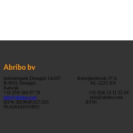
Abribo bv
Industriepark-Drongen 14/207 Katwijkerbroek 37 A
B-9031 Drongen NL-2223 XN
Katwijk
+32 (0)9 384 07 79 +31 (0)6 23 11 32 04
info@abribo.com
info@abribo.com
BTW: BE0640.827.035 BTW:
NL826181855B01