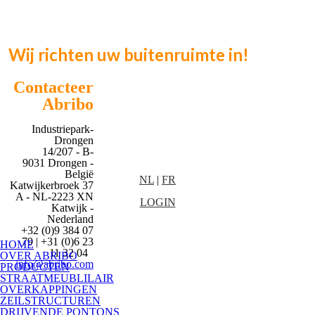
Wij richten uw buitenruimte in!
Contacteer
Abribo
Industriepark-
Drongen
14/207 - B-
9031 Drongen -
België
NL
|
FR
Katwijkerbroek 37
A - NL-2223 XN
LOGIN
Katwijk -
Nederland
+32 (0)9 384 07
79 | +31 (0)6 23
HOME
11 32 04
OVER ABRIBO
info@abribo.com
PRODUCTEN
STRAATMEUBLILAIR
OVERKAPPINGEN
ZEILSTRUCTUREN
DRIJVENDE PONTONS